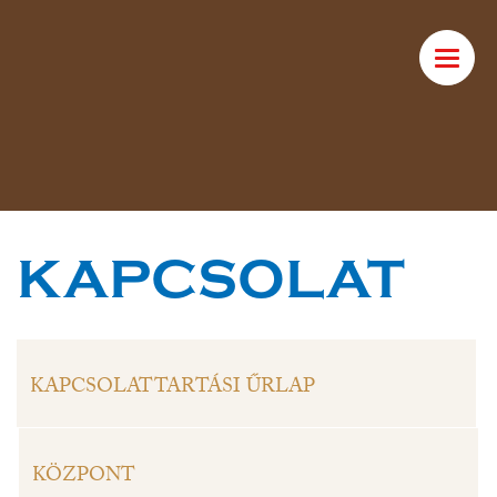
Toggle
naviga
KAPCSOLAT
KAPCSOLATTARTÁSI ŰRLAP
KÖZPONT