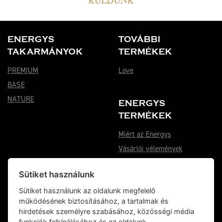
KÜLDÜNK
ENERGYS
TOVÁBBI
TAKARMÁNYOK
TERMÉKEK
PREMIUM
Love
BASE
NATURE
ENERGYS
TERMÉKEK
Miért az Energys
Vásárlói vélemények
Hol lehet megvásárolni
Sütiket használunk
De Heus
Sütiket használunk az oldalunk megfelelő
Letöltés
működésének biztosításához, a tartalmak és
hirdetések személyre szabásához, közösségi média
funkciók felkínálásához és az oldalunk